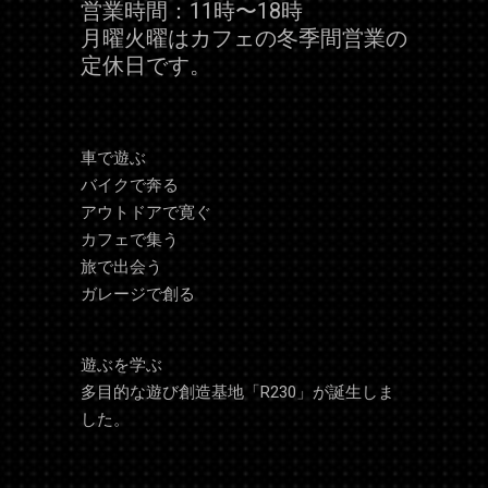
営業時間：11時〜18時
月曜火曜はカフェの冬季間営業の
定休日です。
車で遊ぶ
バイクで奔る
アウトドアで寛ぐ
カフェで集う
旅で出会う
ガレージで創る
遊ぶを学ぶ
多目的な遊び創造基地「R230」が誕生しま
した。